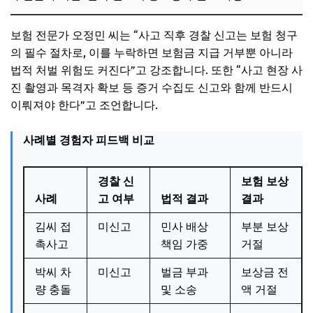
보험 전문가 오정민 씨는 “사고 직후 경찰 신고는 보험 청구
의 필수 절차로, 이를 누락하면 보험금 지급 거부뿐 아니라
법적 처벌 위험도 커진다”고 강조합니다. 또한 “사고 현장 사
진 촬영과 목격자 확보 등 증거 수집도 신고와 함께 반드시
이뤄져야 한다”고 조언합니다.
사례별 경험자 피드백 비교
경찰 신
보험 보상
사례
고 여부
법적 결과
결과
김씨 접
미신고
민사 배상
부분 보상
촉사고
책임 가중
거절
박씨 차
미신고
벌금 부과
보상금 전
량 충돌
및 소송
액 거절