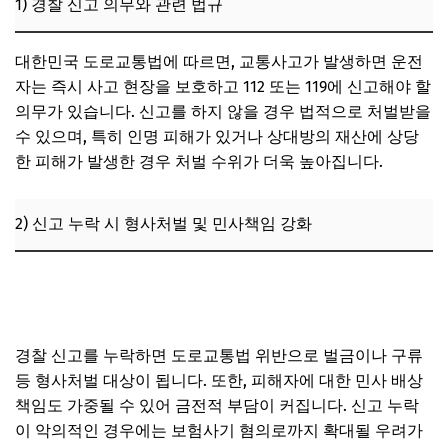
1) 경찰 신고 의무와 관련 법규
1) 운전자보험과 자동차보험 기본 개념 비교
대한민국 도로교통법에 따르면, 교통사고가 발생하면 운전
2) 신고 의무 위반 시 보험별 보상 처리 차이
자는 즉시 사고 현장을 보호하고 112 또는 119에 신고해야 할
3) 보험 가입 시 주의할 점과 유의사항
의무가 있습니다. 신고를 하지 않을 경우 법적으로 처벌받을
6. 교통사고 신고 누락 방지를 위한 예방 전략과 정부 지원 정
수 있으며, 특히 인명 피해가 있거나 상대방의 재산에 상당
책
한 피해가 발생한 경우 처벌 수위가 더욱 높아집니다.
1) 예방을 위한 교육 및 공공 캠페인
2) 스마트폰 기반 신고 시스템의 도입과 발전
2) 신고 누락 시 형사처벌 및 민사책임 강화
3) 법적 지원 및 피해자 보호 정책 강화
교통사고 현장 이탈 사례 정리, 운전자보험 적용 한계 알아
7. 자주 묻는 질문 (FAQ)
두기
경찰 신고를 누락하면 도로교통법 위반으로 벌금이나 구류
등 형사처벌 대상이 됩니다. 또한, 피해자에 대한 민사 배상
책임도 가중될 수 있어 금전적 부담이 커집니다. 신고 누락
이 악의적인 경우에는 보험사기 혐의로까지 확대될 우려가