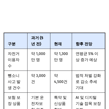
과거 (5
구분
년 전)
현재
향후 전망
자전거
약 1,000
약 1,300
연평균 5% 이
이용자
만 명
만 명
상 증가 예상
수
뺑소니
약 3,000
약
법적 처벌 강화
사고 발
건
4,500건
로 감소 추세
생 건수
기대
보험 보
기본 운
특약 및
AI 및 디지털
장 상품
전자보
신상품
기술 접목 보장