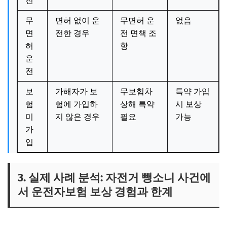
전
무
면허 없이 운
무면허 운
없음
면
전한 경우
전 면책 조
허
항
운
전
보
가해자가 보
무보험차
특약 가입
험
험에 가입하
상해 특약
시 보상
미
지 않은 경우
필요
가능
가
입
3. 실제 사례 분석: 자전거 뺑소니 사건에
서 운전자보험 보상 경험과 한계