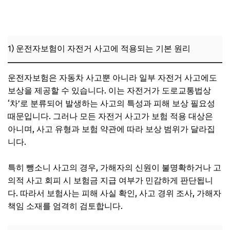
2) 비용 대비 보상 효과: 장기적 관점에서 비교
3) 전문가 추천: 자전거 이용 빈도와 위험도에 따른 맞춤 가입
전략
1) 운전자보험이 자전거 사고에 적용되는 기본 원리
5. 자전거 뺑소니 사고 시 피해자가 취해야 할 법적 및 보험
대응 절차
운전자보험은 자동차 사고뿐 아니라 일부 자전거 사고에도
1) 사고 직후 경찰 신고 및 증거 확보 절차
보상을 제공할 수 있습니다. 이는 자전거가 도로교통법상
2) 보험사에 빠른 사고 접수 및 상담 요청
‘차’로 분류되어 발생하는 사고의 특성과 피해 보상 필요성
3) 법률 상담 및 지원 서비스 활용 권장
때문입니다. 그러나 모든 자전거 사고가 보험 적용 대상은
아니며, 사고 유형과 보험 약관에 따라 보상 범위가 달라집
6. 최신 동향과 앞으로의 전망: 자전거 뺑소니 사고와 보험 정
니다.
책 변화
1) 증가하는 자전거 이용과 뺑소니 사고 통계
특히 뺑소니 사고의 경우, 가해자의 신원이 불명확하거나 고
2) 보험 약관의 변화 및 신상품 출시 동향
의적 사고 회피 시 보험금 지급 여부가 민감하게 판단됩니
다. 따라서 보험사는 피해 사실 확인, 사고 경위 조사, 가해자
3) 향후 전망: 법적 보호 강화와 보험 시장 성장 기대
책임 소재를 엄격히 검토합니다.
7. 자주 묻는 질문 (FAQ)