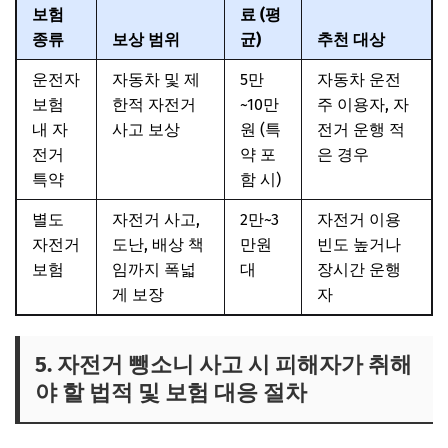
보험
료 (평
종류
보상 범위
균)
추천 대상
운전자
자동차 및 제
5만
자동차 운전
보험
한적 자전거
~10만
주 이용자, 자
내 자
사고 보상
원 (특
전거 운행 적
전거
약 포
은 경우
특약
함 시)
별도
자전거 사고,
2만~3
자전거 이용
자전거
도난, 배상 책
만원
빈도 높거나
보험
임까지 폭넓
대
장시간 운행
게 보장
자
5. 자전거 뺑소니 사고 시 피해자가 취해
야 할 법적 및 보험 대응 절차