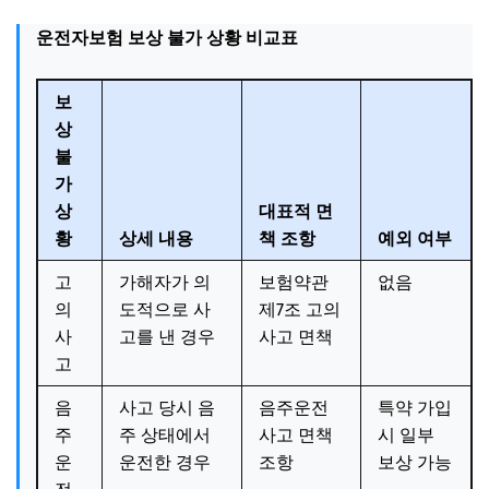
운전자보험 보상 불가 상황 비교표
보
상
불
가
상
대표적 면
황
상세 내용
책 조항
예외 여부
고
가해자가 의
보험약관
없음
의
도적으로 사
제7조 고의
사
고를 낸 경우
사고 면책
고
음
사고 당시 음
음주운전
특약 가입
주
주 상태에서
사고 면책
시 일부
운
운전한 경우
조항
보상 가능