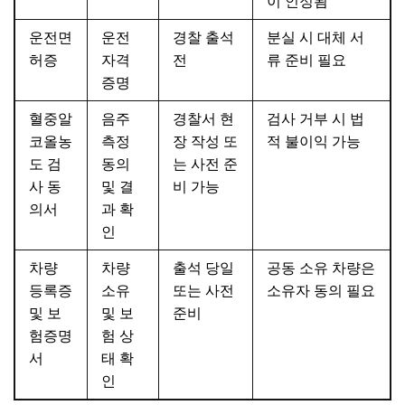
이 인정됨
운전면
운전
경찰 출석
분실 시 대체 서
허증
자격
전
류 준비 필요
증명
혈중알
음주
경찰서 현
검사 거부 시 법
코올농
측정
장 작성 또
적 불이익 가능
도 검
동의
는 사전 준
사 동
및 결
비 가능
의서
과 확
인
차량
차량
출석 당일
공동 소유 차량은
등록증
소유
또는 사전
소유자 동의 필요
및 보
및 보
준비
험증명
험 상
서
태 확
인