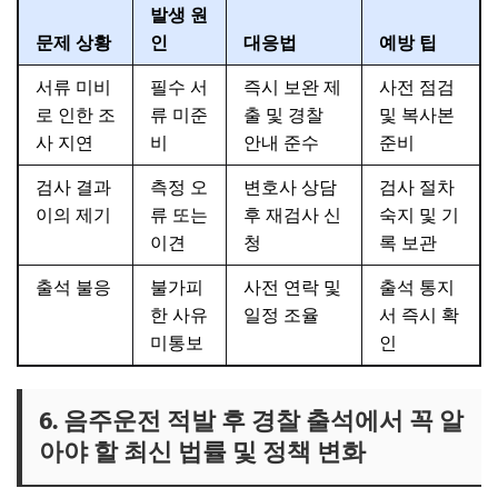
발생 원
문제 상황
인
대응법
예방 팁
서류 미비
필수 서
즉시 보완 제
사전 점검
로 인한 조
류 미준
출 및 경찰
및 복사본
사 지연
비
안내 준수
준비
검사 결과
측정 오
변호사 상담
검사 절차
이의 제기
류 또는
후 재검사 신
숙지 및 기
이견
청
록 보관
출석 불응
불가피
사전 연락 및
출석 통지
한 사유
일정 조율
서 즉시 확
미통보
인
6. 음주운전 적발 후 경찰 출석에서 꼭 알
아야 할 최신 법률 및 정책 변화