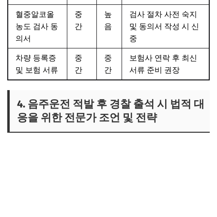
혈중알코올
중
높
검사 절차 사전 숙지
농도 검사 동
간
음
및 동의서 작성 시 신
의서
중
차량 등록증
중
중
보험사 연락 후 최신
및 보험 서류
간
간
서류 준비 권장
4. 음주운전 적발 후 경찰 출석 시 법적 대
응을 위한 전문가 조언 및 전략