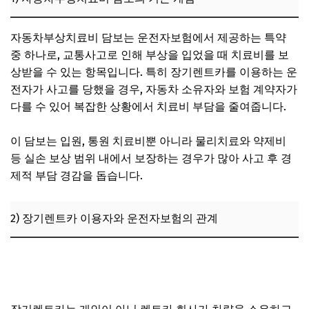
3) 비용 대비 효과 분석
자동차부상치료비 담보는 운전자보험에서 제공하는 특약
5. 장기렌트카 운전자보험 가입 시 고려해야 할 추가 사항과
전문가 조언
중 하나로, 교통사고로 인해 부상을 입었을 때 치료비를 보
상받을 수 있는 항목입니다. 특히 장기렌트카를 이용하는 운
1) 사고 유형별 보상 가능성 점검
전자가 사고를 당했을 경우, 자동차 소유자와 보험 계약자가
2) 특약 가입 여부와 보장 확대 전략
다를 수 있어 복잡한 상황에서 치료비 부담을 줄여줍니다.
3) 전문가 조언: 보험 설계사와 상담 필수
이 담보는 입원, 통원 치료비뿐 아니라 물리치료와 약제비
6. 운전자보험 자동차부상치료비 담보 활용 시 자주 발생하
등 실손 보상 범위 내에서 보장하는 경우가 많아 사고 후 경
는 문제 및 해결 방안
제적 부담 경감을 돕습니다.
1) 보상 청구 기한 누락으로 인한 문제
2) 의료 기록과 사고 연관성 입증 어려움
2) 장기렌트카 이용자와 운전자보험의 관계
3) 보험사의 추가 서류 요청 및 대응 방법
7. 자주 묻는 질문 (FAQ)
운전자보험 자부상 청구 절차, 진단서와 지급결의서 제출 시
기 알아두기