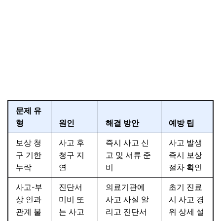
문제 유
형
원인
해결 방안
예방 팁
보상 청
사고 후
즉시 사고 신
사고 발생
구 기한
청구 지
고 및 서류 준
즉시 보상
누락
연
비
절차 확인
사고-부
진단서
의료기관에
초기 진료
상 인과
미비 또
사고 사실 알
시 사고 경
관계 불
는 사고
리고 진단서
위 상세 설