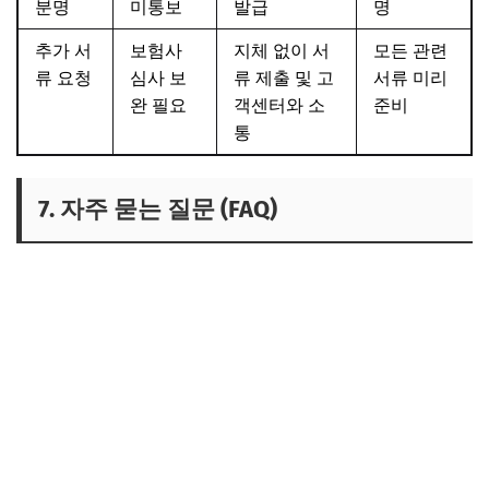
분명
미통보
발급
명
추가 서
보험사
지체 없이 서
모든 관련
류 요청
심사 보
류 제출 및 고
서류 미리
완 필요
객센터와 소
준비
통
7. 자주 묻는 질문 (FAQ)