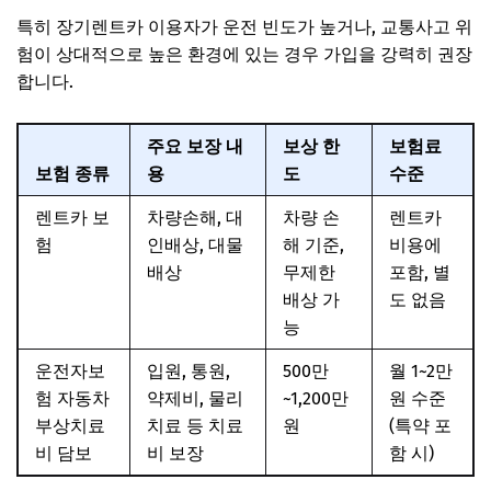
특히 장기렌트카 이용자가 운전 빈도가 높거나, 교통사고 위
험이 상대적으로 높은 환경에 있는 경우 가입을 강력히 권장
합니다.
주요 보장 내
보상 한
보험료
보험 종류
용
도
수준
렌트카 보
차량손해, 대
차량 손
렌트카
험
인배상, 대물
해 기준,
비용에
배상
무제한
포함, 별
배상 가
도 없음
능
운전자보
입원, 통원,
500만
월 1~2만
험 자동차
약제비, 물리
~1,200만
원 수준
부상치료
치료 등 치료
원
(특약 포
비 담보
비 보장
함 시)