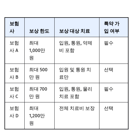
료 기준 이해하기
보험
특약 가
사
보상 한도
보상 대상 치료
입 여부
보험
최대
입원, 통원, 약제
필수
사 A
1,000만
비 포함
원
보험
최대 500
입원 및 통원 치
선택
사 B
만 원
료만
보험
최대 700
입원, 통원, 물리
필수
사 C
만 원
치료 포함
보험
최대
전체 치료비 보장
선택
사 D
1,200만
원