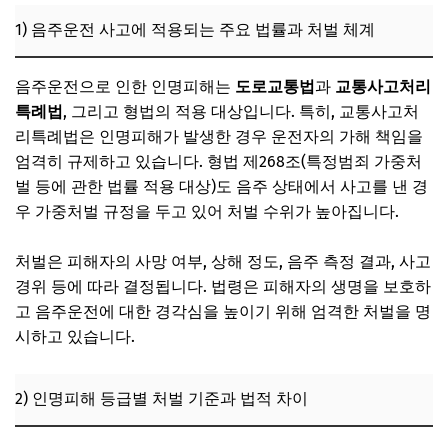
할
1) 음주운전 사고에 적용되는 주요 법률과 처벌 체계
1) 개인적 차원에서 음주운전 예방 실천법
음주운전으로 인한 인명피해는
도로교통법
과
교통사고처리
2) 기업 및 기관의 음주운전 방지 정책과 프로그램
특례법
, 그리고 형법의 적용 대상입니다. 특히, 교통사고처
3) 사회적 차원의 법률 강화와 인식 개선 노력
리특례법은 인명피해가 발생한 경우 운전자의 가해 책임을
6. 음주운전 인명피해 관련 보험 처리 및 피해 보상 절차
엄격히 규제하고 있습니다. 형법 제268조(특정범죄 가중처
벌 등에 관한 법률 적용 대상)도 음주 상태에서 사고를 낸 경
1) 보험사의 음주운전 인명피해 처리 원칙과 한계
우 가중처벌 규정을 두고 있어 처벌 수위가 높아집니다.
2) 피해자 보상 청구 절차와 유의사항
3) 실제 사례를 통한 보험 및 보상 문제 이해
처벌은 피해자의 사망 여부, 상해 정도, 음주 측정 결과, 사고
경위 등에 따라 결정됩니다. 법령은 피해자의 생명을 보호하
7. 자주 묻는 질문 (FAQ)
고 음주운전에 대한 경각심을 높이기 위해 엄격한 처벌을 명
시하고 있습니다.
2) 인명피해 등급별 처벌 기준과 법적 차이