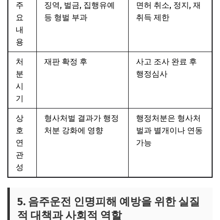
주
징역, 벌금, 집행유예
면허 취소, 정지, 재
요
등 형벌 부과
취득 제한
내
용
처
재판 확정 후
사고 조사 완료 후
분
행정심사
시
기
상
형사처벌 결과가 행정
행정처분은 형사처
호
처분 강화에 영향
벌과 별개이나 연동
연
가능
관
성
5. 음주운전 인명피해 예방을 위한 실질
적 대책과 사회적 역할