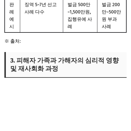
판
징역 5~7년 선고
벌금 500만
벌금 200
례
사례 다수
~1,500만원,
만~500만
예
집행유예 사
원 부과
시
례
사례
※ 출처:
한국도로교통공단 교통사고 통계 및 법령 정보
3. 피해자 가족과 가해자의 심리적 영향
및 재사회화 과정