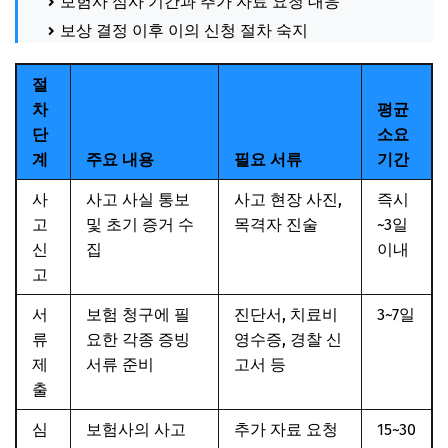
보험사 심사 기간과 추가 자료 요청 대응
보상 결정 이후 이의 신청 절차 숙지
절
차
평균
단
소요
계
주요 내용
필요 서류
기간
사
사고 사실 통보
사고 현장 사진,
즉시
고
및 초기 증거 수
목격자 진술
~3일
신
집
이내
고
서
보험 청구에 필
진단서, 치료비
3~7일
류
요한 각종 증빙
영수증, 경찰 신
제
서류 준비
고서 등
출
심
보험사의 사고
추가 자료 요청
15~30