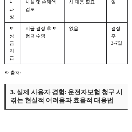
사
사실 및 손해액
시 대응 필요
일
과
검토
정
보
지급 결정 후 보
없음
결정
상
험금 수령
후
금
3~7일
지
급
※ 출처:
한국보험개발원
3. 실제 사용자 경험: 운전자보험 청구 시
겪는 현실적 어려움과 효율적 대응법