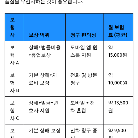
품질을 우선시하는 것이 중요합니다.
보
험
월 보험
사
보상 범위
청구 편의성
료 (평균)
보
상해+법률비용
모바일 앱 원
약
험
+휴업보상
스톱 지원
15,000원
사 A
보
기본 상해+치
전화 및 방문
약
험
료비 보장
청구
10,000원
사 B
보
상해+벌금+변
모바일 + 전
약 13,500
험
호사 지원
화 혼합
원
사 C
보
기본 상해 보장
전화 청구 중
약 9,500