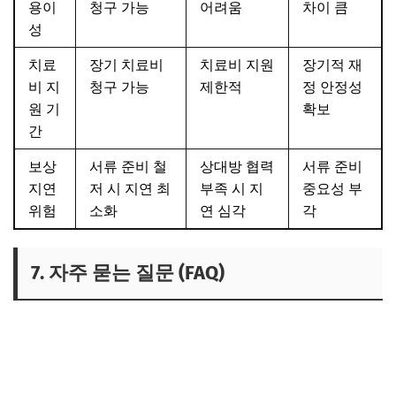
용이
청구 가능
어려움
차이 큼
성
치료
장기 치료비
치료비 지원
장기적 재
비 지
청구 가능
제한적
정 안정성
원 기
확보
간
보상
서류 준비 철
상대방 협력
서류 준비
지연
저 시 지연 최
부족 시 지
중요성 부
위험
소화
연 심각
각
7. 자주 묻는 질문 (FAQ)