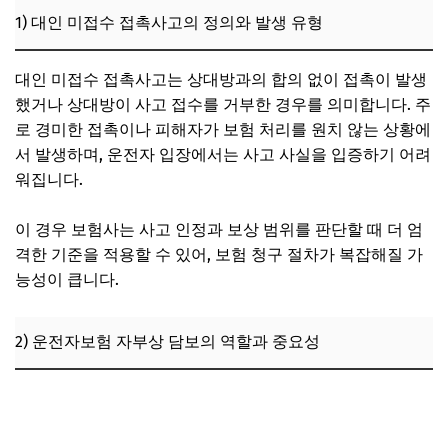
1) 대인 미접수 접촉사고의 정의와 발생 유형
3) 보험금 청구서 작성 오류 및 신분증 미첨부
5. 운전자보험 자부상 담보 활용 시 유의할 점과 전문가 추천
대인 미접수 접촉사고는 상대방과의 합의 없이 접촉이 발생
전략
했거나 상대방이 사고 접수를 거부한 경우를 의미합니다. 주
1) 보험 약관과 담보 조건 철저한 검토
로 경미한 접촉이나 피해자가 보험 처리를 원치 않는 상황에
서 발생하며, 운전자 입장에서는 사고 사실을 입증하기 어려
2) 사고 발생 시 증거 확보 및 기록의 체계적 관리
워집니다.
3) 전문가 상담과 보험사 상담 적극 활용
6. 대인 미접수 접촉사고 보험금 청구 시 비용 효율성과 장기
이 경우 보험사는 사고 인정과 보상 범위를 판단할 때 더 엄
적 효과 비교
격한 기준을 적용할 수 있어, 보험 청구 절차가 복잡해질 가
1) 비용 대비 신속 보상 가능성
능성이 큽니다.
2) 장기적 의료비 및 치료비 지원 효과
2) 운전자보험 자부상 담보의 역할과 중요성
3) 자부상 담보 없는 경우와의 비교
7. 자주 묻는 질문 (FAQ)
보행자와의 경미한 접촉사고, 운전자보험 형사합의금·벌금·
처리지원금 적용 가능한가?