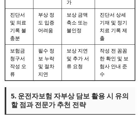
가
진단서
부상 정
보상 금액
진단서 상세
및 의료
도 입증
축소 또는
기재 및 정기
기록 불
어려움
불인정
치료 기록 제
충분
출
보험금
필수 정
보상 지연
작성 전 꼼꼼
청구서
보 누락
및 추가 서
한 확인 및 보
작성 오
및 절차
류 요청
험사 안내 준
류
지연
수
5. 운전자보험 자부상 담보 활용 시 유의
할 점과 전문가 추천 전략