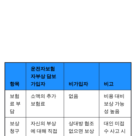
운전자보험
자부상 담보
항목
가입자
비가입자
비고
보험
소액의 추가
없음
비용 대비
료 부
보험료
보상 가능
담
성 높음
보상
자신의 부상
상대방 협조
대인 미접
청구
에 대해 직접
없으면 보상
수 사고 시