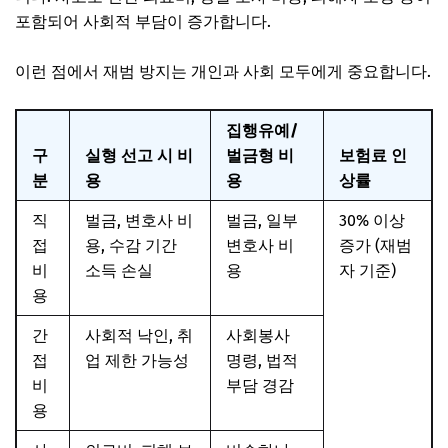
포함되어 사회적 부담이 증가합니다.
이런 점에서 재범 방지는 개인과 사회 모두에게 중요합니다.
집행유예/
구
실형 선고 시 비
벌금형 비
보험료 인
분
용
용
상률
직
벌금, 변호사 비
벌금, 일부
30% 이상
접
용, 수감 기간
변호사 비
증가 (재범
비
소득 손실
용
자 기준)
용
간
사회적 낙인, 취
사회봉사
접
업 제한 가능성
명령, 법적
비
부담 경감
용