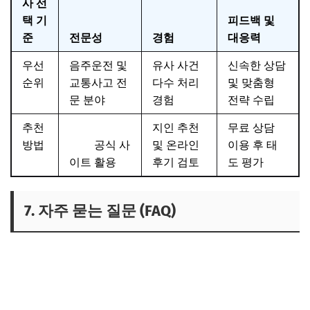
사 선
택 기
피드백 및
준
전문성
경험
대응력
우선
음주운전 및
유사 사건
신속한 상담
순위
교통사고 전
다수 처리
및 맞춤형
문 분야
경험
전략 수립
추천
대한변호사
지인 추천
무료 상담
방법
협회
공식 사
및 온라인
이용 후 태
이트 활용
후기 검토
도 평가
7. 자주 묻는 질문 (FAQ)