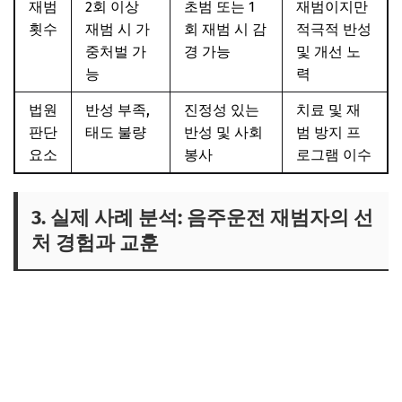
재범
2회 이상
초범 또는 1
재범이지만
횟수
재범 시 가
회 재범 시 감
적극적 반성
중처벌 가
경 가능
및 개선 노
능
력
법원
반성 부족,
진정성 있는
치료 및 재
판단
태도 불량
반성 및 사회
범 방지 프
요소
봉사
로그램 이수
3. 실제 사례 분석: 음주운전 재범자의 선
처 경험과 교훈