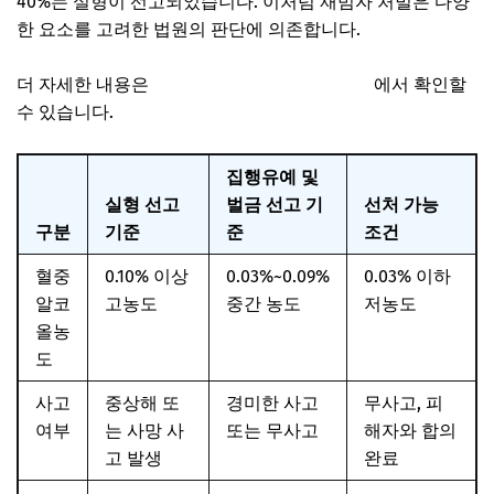
40%는 실형이 선고되었습니다. 이처럼 재범자 처벌은 다양
한 요소를 고려한 법원의 판단에 의존합니다.
더 자세한 내용은
도로교통공단 공식 홈페이지
에서 확인할
수 있습니다.
집행유예 및
실형 선고
벌금 선고 기
선처 가능
구분
기준
준
조건
혈중
0.10% 이상
0.03%~0.09%
0.03% 이하
알코
고농도
중간 농도
저농도
올농
도
사고
중상해 또
경미한 사고
무사고, 피
여부
는 사망 사
또는 무사고
해자와 합의
고 발생
완료