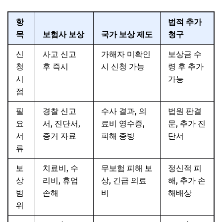
항
법적 추가
목
보험사 보상
국가 보상 제도
청구
신
사고 신고
가해자 미확인
보상금 수
청
후 즉시
시 신청 가능
령 후 추가
시
가능
점
필
경찰 신고
수사 결과, 의
법원 판결
요
서, 진단서,
료비 영수증,
문, 추가 진
서
증거 자료
피해 증빙
단서
류
보
치료비, 수
무보험 피해 보
정신적 피
상
리비, 휴업
상, 긴급 의료
해, 추가 손
범
손해
비
해배상
위