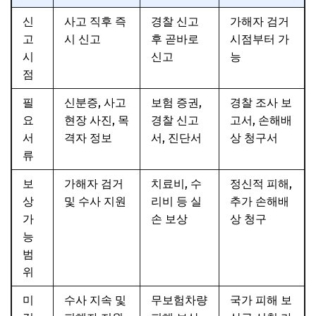
신
사고 직후 즉
경찰 신고
가해자 검거
고
시 신고
후 곧바로
시점부터 가
시
신고
능
점
필
신분증, 사고
보험 증권,
경찰 조사 보
요
현장 사진, 목
경찰 신고
고서, 손해배
서
격자 정보
서, 진단서
상 청구서
류
보
가해자 검거
치료비, 수
정신적 피해,
상
및 수사 지원
리비 등 실
추가 손해배
가
손 보상
상 청구
능
범
위
미
수사 지속 및
무보험차량
국가 피해 보