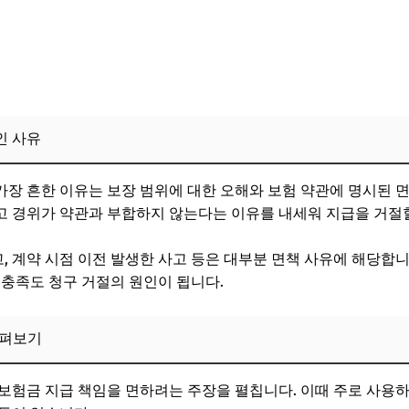
 지원 활용 방법
: 운전자보험 청구 거절 후 재청구 성공 경험과 전략
: 체계적 대응의 효과
기반한 증빙자료 준비 팁
인 사유
객관적 데이터 활용
 거절 시 법적 대응과 공공기관 중재의 실제 활용법
장 흔한 이유는 보장 범위에 대한 오해와 보험 약관에 명시된 
 경위가 약관과 부합하지 않는다는 이유를 내세워 지급을 거절할
 준비 사항
소비자보호원의 중재 역할
고, 계약 시점 이전 발생한 사고 등은 대부분 면책 사유에 해당합니
미충족도 청구 거절의 원인이 됩니다.
려할 점과 조언
 시 주의해야 할 점과 면책 조항 꼼꼼히 확인하는 방법
살펴보기
부 내용 꼼꼼히 살피기
보험금 지급 책임을 면하려는 주장을 펼칩니다. 이때 주로 사용
구체적 질문하기