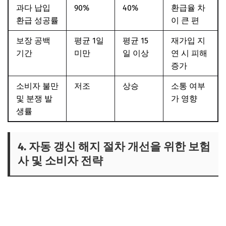
과다 납입
90%
40%
환급율 차
환급 성공률
이 큰 편
보장 공백
평균 1일
평균 15
재가입 지
기간
미만
일 이상
연 시 피해
증가
소비자 불만
저조
상승
소통 여부
및 분쟁 발
가 영향
생률
4. 자동 갱신 해지 절차 개선을 위한 보험
사 및 소비자 전략