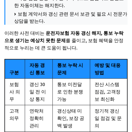
한 자동이체는 해지한다.
보험 계약서와 갱신 관련 문서 보관 및 필요 시 전문가
상담을 받는다.
이러한 사전 대비는
운전자보험 자동 갱신 해지, 통보 누락
으로 생기는 예상치 못한 문제
를 줄이고, 보험 혜택을 안정
적으로 누리는 데 큰 도움이 됩니다.
자동 갱
통보 누락 시
예방 및 대응
구분
신 통보
문제
방법
보험
갱신 30
통보 미전달
전산 시스템
사 의
일 전 이
로 인한 분쟁
점검, 고객정
무
상 통지
가능
보 최신화
고객
연락처
갱신상태 미
정기적 갱신
의무
정확히
확인, 보장 공
일 점검 및 문
관리
백 발생
의