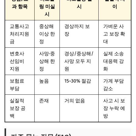
과 항목
링 미실
시
이
시
교통사고
중상해
경상까지 보
가벼운 사
처리지원
이상 한
장
고 보장 확
금
정
대
변호사
사망·중
경상/중상해/
실제 소송
선임비
상해 한
사망 모두 지
대응력 강
지원
정
원
화
보험료
높음
15~30% 절감
가계 부담
부담
감소
실질적
존재
거의 없음
사고 시 보
보장 공
장 누락 예
백
방