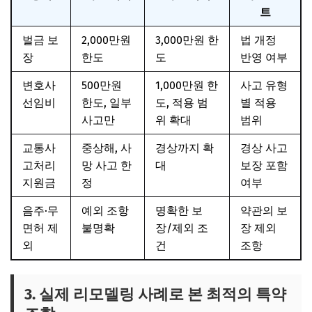
트
벌금 보
2,000만원
3,000만원 한
법 개정
장
한도
도
반영 여부
변호사
500만원
1,000만원 한
사고 유형
선임비
한도, 일부
도, 적용 범
별 적용
사고만
위 확대
범위
교통사
중상해, 사
경상까지 확
경상 사고
고처리
망 사고 한
대
보장 포함
지원금
정
여부
음주·무
예외 조항
명확한 보
약관의 보
면허 제
불명확
장/제외 조
장 제외
외
건
조항
3. 실제 리모델링 사례로 본 최적의 특약