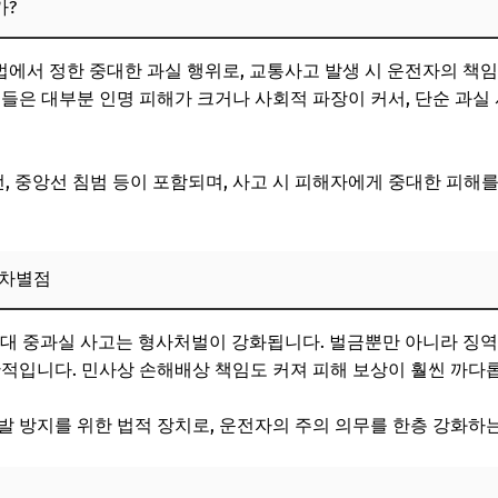
가?
의사항
 12대 중과실 사고 예방과 대처법
법에서 정한 중대한 과실 행위로, 교통사고 발생 시 운전자의 책임
고들은 대부분 인명 피해가 크거나 사회적 파장이 커서, 단순 과실
 운전 습관 개선
속한 대처와 법적 대응
전, 중앙선 침범 등이 포함되며, 사고 시 피해자에게 중대한 피해
교육 참여 권장
사고와 일반 교통사고의 차이점 비교
 차별점
고 예방을 위한 구체적 실천 전략
 장치 활용
12대 중과실 사고는 형사처벌이 강화됩니다. 벌금뿐만 아니라 징역
반적입니다. 민사상 손해배상 책임도 커져 피해 보상이 훨씬 까다
와 방어운전 태도 확립
발 방지를 위한 법적 장치로, 운전자의 주의 의무를 한층 강화하
Q)