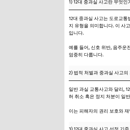
1) 12대 중과실 사고란 무엇인
3) 보험 처리와 유
4. 실제 경험에서 본
12대 중과실 사고는 도로교통
지 유형을 의미합니다. 이 사
1) 사고 예방을 위한
입니다.
2) 사고 발생 시 신
예를 들어, 신호 위반, 음주운
3) 전문가 조언과 
엄중히 다룹니다.
5. 12대 중과실 
2) 법적 처벌과 중과실 사고의
6. 12대 중과실 사
1) 차량 점검과 안전
일반 과실 교통사고와 달리, 
허 취소 혹은 정지 처분이 일
2) 교통 법규 준수
3) 교육과 인식 개선
이는 피해자의 권리 보호와 재
7. 자주 묻는 질문 (FA
3) 12대 중과실 사고 선정 기준